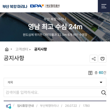
부산 북항 마리나
부산 북항 마리나
영남 최고 수심 24m
원도심에 위치한 다이빙풀과 22.5m 6개 레인 수영장
고객센터
공지사항
공지사항
총
60
건
임시휴장 안내
부산북항마리나
26.07.22
1780