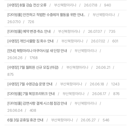
[수영장] 8월 강습 전산 오류
부산북항마리나
26.07.18
940
[다이빙풀] 안전하고 적법한 수중레저 활동을 위한 안내..
부산북항마리나
26.07.10
726
[다이빙풀] 예약 변경·취소 안내
부산북항마리나
26.07.07
735
[수영장] 개인사물함 짐 회수 안내
부산북항마리나
26.07.02
601
[안내] 북항마리나 아쿠아시설 새 단장 안내
부산북항마리나
26.06.26
1768
[수영장] 7월 월회원 신규 모집 (마감)
부산북항마리나
26.06.21
875
[수영장] 7월 수영강습 운영 안내
부산북항마리나
26.06.18
1243
[다이빙풀] 7월 복장프리위크 안내
부산북항마리나
26.06.17
876
[다이빙풀] 감면사항 결제 시스템 점검 안내
부산북항마리나
26.06.04
408
6월 3일 공휴일 휴관 안내
부산북항마리나
26.05.27
546