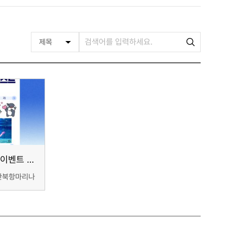
[다이빙풀] 사진 컨테스트 이벤트 종료
산북항마리나