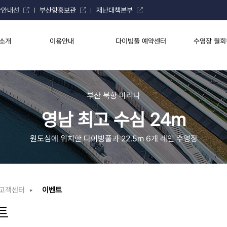
만안내선
부산항홍보관
재난대책본부
소개
이용안내
다이빙풀 예약센터
수영장 월회
부산 북항 마리나
영남 최고 수심 24m
원도심에 위치한 다이빙풀과 22.5m 6개 레인 수영장
고객센터
이벤트
트