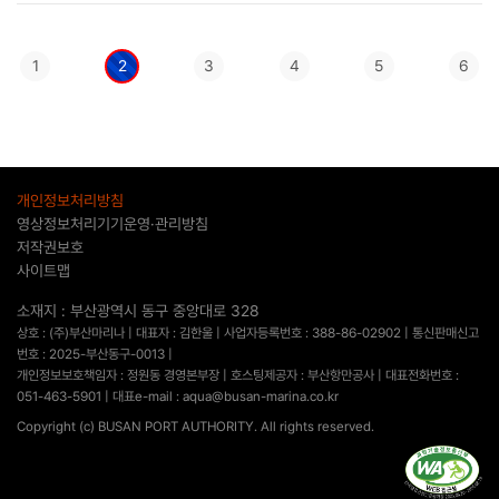
1
2
3
4
5
6
개인정보처리방침
영상정보처리기기운영·관리방침
저작권보호
사이트맵
소재지 : 부산광역시 동구 중앙대로 328
상호 : (주)부산마리나 | 대표자 : 김한울 | 사업자등록번호 : 388-86-02902 | 통신판매신고
번호 : 2025-부산동구-0013 |
개인정보보호책임자 : 정원동 경영본부장 | 호스팅제공자 : 부산항만공사 | 대표전화번호 :
051-463-5901 | 대표e-mail : aqua@busan-marina.co.kr
Copyright (c) BUSAN PORT AUTHORITY. All rights reserved.