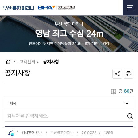
부산 북항 마리나
부산 북항 마리나
영남 최고 수심 24m
원도심에 위치한 다이빙풀과 22.5m 6개 레인 수영장
고객센터
공지사항
공지사항
총
60
건
임시휴장 안내
부산북항마리나
26.07.22
1895