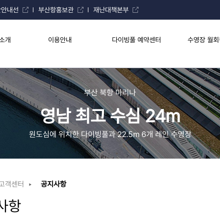
만안내선
부산항홍보관
재난대책본부
소개
이용안내
다이빙풀 예약센터
수영장 월회
부산 북항 마리나
영남 최고 수심 24m
원도심에 위치한 다이빙풀과 22.5m 6개 레인 수영장
고객센터
공지사항
사항