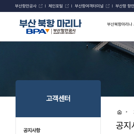
부산항만공사
체인포털
부산항여객터미널
부산항 항
부산 북항 마리나
부산북항마리나 
고객센터
공지
공지사항