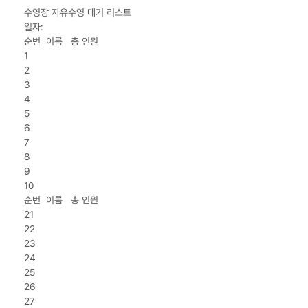
수영장 자유수영 대기 리스트
일자:
순번 이름 총 인원
1
2
3
4
5
6
7
8
9
10
순번 이름 총 인원
21
22
23
24
25
26
27