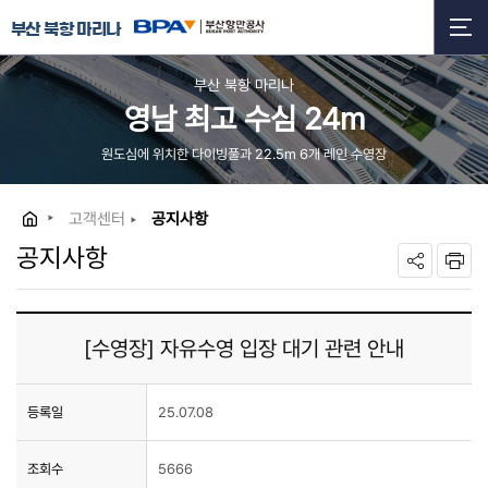
부산 북항 마리나
부산 북항 마리나
영남 최고 수심 24m
원도심에 위치한 다이빙풀과 22.5m 6개 레인 수영장
고객센터
공지사항
공지사항
[수영장] 자유수영 입장 대기 관련 안내
등록일
25.07.08
조회수
5666